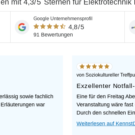
alen
mit
4,3
/5
Sternen
für
Elektrotechni
Google Unternehmensprofil
4,8
/5
91 Bewertungen
5
von
5
von
Soziokultureller Treffp
Sternen
Exzellenter Notfall
rlässig sowie fachlich
Eine für den Freitag A
 Erläuterungen war
Veranstaltung wäre fast
Durch den schnellen Eins
Weiterlesen auf Kennst