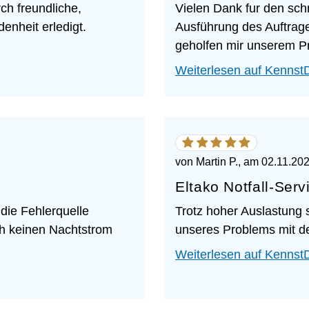
ch freundliche,
Vielen Dank fur den schn
enheit erledigt.
Ausführung des Auftrag
geholfen mir unserem Pr
Weiterlesen auf Kennst
5
von
5
von
Martin P.
, am
02.11.20
Sternen
Eltako Notfall-Serv
die Fehlerquelle
Trotz hoher Auslastung 
ch keinen Nachtstrom
unseres Problems mit de
Weiterlesen auf Kennst