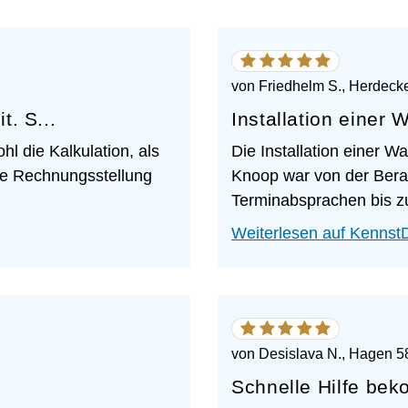
5
von
5
von
Friedhelm S., Herdeck
Sternen
t. S...
Installation einer 
hl die Kalkulation, als
Die Installation einer W
ie Rechnungsstellung
Knoop war von der Berat
Terminabsprachen bis zu
Weiterlesen auf Kennst
5
von
5
von
Desislava N., Hagen 
Sternen
Schnelle Hilfe be