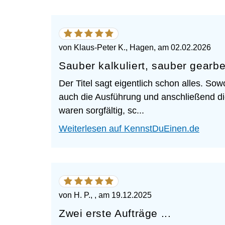
5
von
5
von
Klaus-Peter K., Hagen
, am
02.02.2026
Sternen
Sauber kalkuliert, sauber gearbei
Der Titel sagt eigentlich schon alles. Sowo
auch die Ausführung und anschließend d
waren sorgfältig, sc...
Weiterlesen auf KennstDuEinen.de
5
von
5
von
H. P.,
, am
19.12.2025
Sternen
Zwei erste Aufträge ...