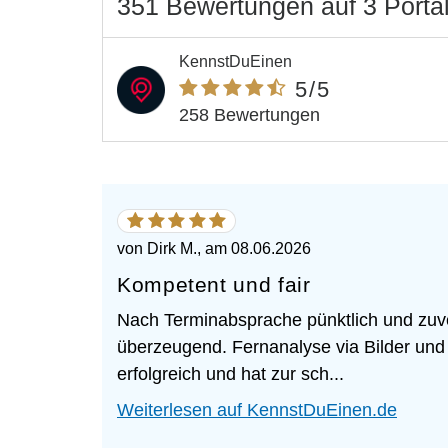
351 Bewertungen
auf
3 Port
KennstDuEinen
5
/5
258 Bewertungen
5
von
5
von
Dirk M.
, am
08.06.2026
Sternen
Kompetent und fair
Nach Terminabsprache pünktlich und zuve
überzeugend. Fernanalyse via Bilder und
erfolgreich und hat zur sch...
Weiterlesen auf KennstDuEinen.de