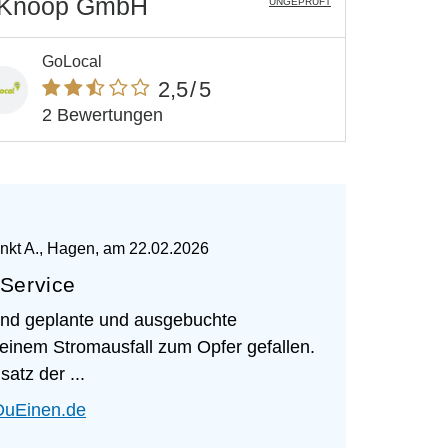
k Knoop GmbH
UNGEPRÜFT
GoLocal
2,5
/5
2 Bewertungen
unkt A., Hagen
, am
22.02.2026
-Service
bend geplante und ausgebuchte
 einem Stromausfall zum Opfer gefallen.
atz der ...
DuEinen.de