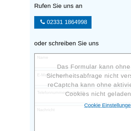
Rufen Sie uns an
02331 1864998
oder schreiben Sie uns
Name
Das Formular kann ohne
Sicherheitsabfrage nicht ve
E-Mail-Adresse
reCaptcha kann ohne aktivie
Telefonnummer (optional)
Cookies nicht gelade
Cookie Einstellunge
Nachricht